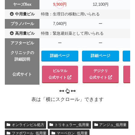
ヤーズflex
9,900円
12,100円
中用量ピル
特徴：生理日の移動に用いられる
プラノバール
7,040円
ー
1
高用量ピル
特徴：緊急避妊薬として用いられる
アフターピル
ー
ー
9
クリニックの
詳細ページ
詳細ページ
詳細説明
ピルマル
デジクリ
公式サイト
公式サイト
公式サイト
公
表は「横にスクロール」できます
オンラインピル処方
トリキュラー_低用量
アンジュ_低用量
ファボワール_低用量
マーベロン_低用量