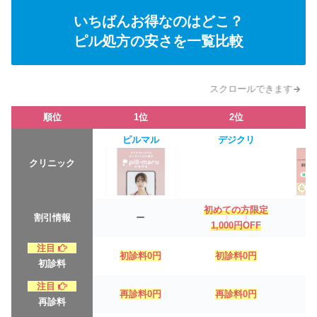
いちばんお得なのはどこ？
ピル処方の安さを一覧比較
スクロールできます
順位
1位
2位
ピルマル
デジクリ
クリニック
初めての方限定
割引情報
ー
1,000円OFF
注目
初診料0円
初診料0円
初診料
注目
再診料0円
再診料0円
再診料