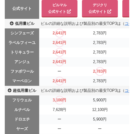
ピルマル
デジクリ
公式サイト
公式サイト
公式サイト
公
低用量ピル
ピルの詳細な説明および製品別の最安TOP3は（
コチ
シンフェーズ
2,641円
2,783円
ラベルフィーユ
2,641円
2,783円
トリキュラー
2,641円
2,783円
アンジュ
2,641円
2,783円
ファボワール
ー
2,783円
マーベロン
2,641円
2,783円
超低用量ピル
ピルの詳細な説明および製品別の最安TOP3は（
コチ
フリウェル
3,100円
5,900円
ルナベル
7,628円
12,100円
ドロエチ
ー
5,900円
ヤーズ
ー
ー