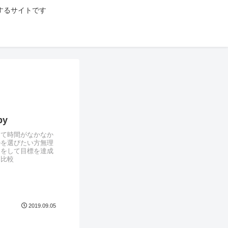
するサイトです
y
くて時間がなかなか
のを選びたい方無理
力をして目標を達成
と比較
2019.09.05