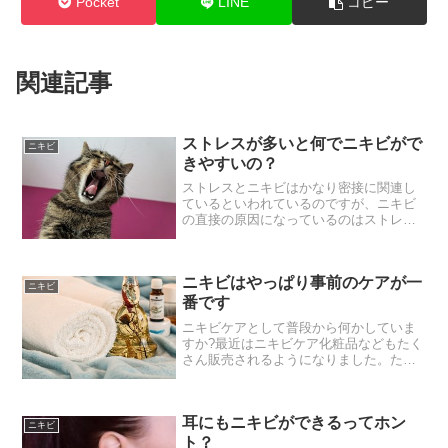
Pocket
LINE
コピー
関連記事
ストレスが多いと何でニキビがで
ニキビ
きやすいの？
ストレスとニキビはかなり密接に関連し
ているといわれているのですが、ニキビ
の直接の原因になっているのはストレス
ではありません。ストレスは間接的な原
因といってもいいと思います。ではニキ
ビの原因に直接関連しているものという
ニキビはやっぱり事前のケアが一
のは何かというと、皮脂過...
ニキビ
番です
ニキビケアとして普段から何かしていま
すか?最近はニキビケア化粧品などもたく
さん販売されるようになりました。たと
えばニキビの人を対象にしているスキン
ケア化商品として洗顔石鹸から化粧水な
どのスキンケア化粧水でニキビの人を対
耳にもニキビができるってホン
象にしているというもの...
ニキビ
ト？