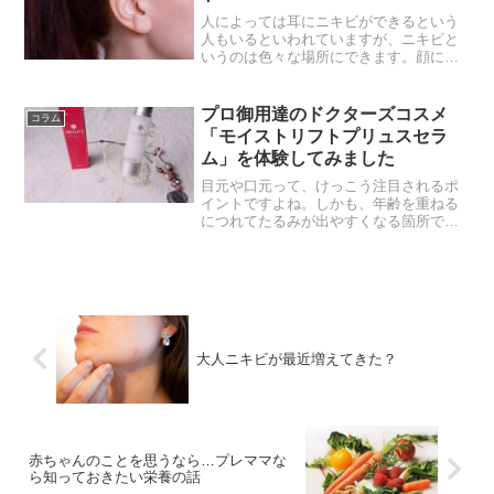
人によっては耳にニキビができるという
人もいるといわれていますが、ニキビと
いうのは色々な場所にできます。顔にで
きるという人が一番多いと思うのですが
その顔の中でも耳に出来てしまうという
人もいます。耳にできるという人はそれ
プロ御用達のドクターズコスメ
コラム
ほど多くはないので少し珍...
「モイストリフトプリュスセラ
ム」を体験してみました
目元や口元って、けっこう注目されるポ
イントですよね。しかも、年齢を重ねる
につれてたるみが出やすくなる箇所でも
あるから困っちゃいます。なんとかした
いけど、ピンポイントでケアするのはな
かなか難しいもの。そこでオススメなの
が、ドクターソワの【モイ...
大人ニキビが最近増えてきた？
赤ちゃんのことを思うなら…プレママな
ら知っておきたい栄養の話