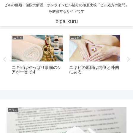
ピルの種類・値段の解説・オンラインピル処方の徹底比較「ピル処方の疑問」
を解決するサイトです
biga-kuru
ニキビ
ニキビ
ニ
き
ニキビはやっぱり事前のケ
ニキビの原因は内側と外側
ニ
アが一番です
にある
洗
コラム