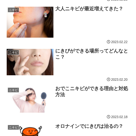
大人ニキビが最近増えてきた？
ニキビ
2023.02.22
にきびができる場所ってどんなと
ニキビ
こ？
2023.02.20
おでこニキビができる理由と対処
ニキビ
方法
2023.02.18
オロナインでにきびは治るの？
ニキビ